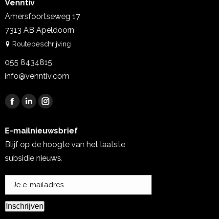
Venntiv
Amersfoortseweg 17
7313 AB Apeldoorn
Routebeschrijving
055 8434815
info@venntiv.com
Vind ons op:
Facebook
Linkedin
Instagram
page
page
page
E-mailnieuwsbrief
opens
opens
opens
Blijf op de hoogte van het laatste
in
in
in
new
new
new
subsidie nieuws.
window
window
window
Inschrijven