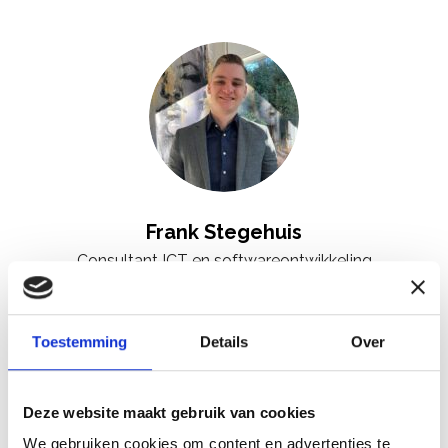
Frank Stegehuis
Consultant ICT en softwareontwikkeling
“Door mijn afwisselende werkzaamheden is
Toestemming
Details
Over
geen dag hetzelfde. Bij Venntiv krijg je alle
ruimte om zelf initiatieven te nemen, fouten
Deze website maakt gebruik van cookies
te maken (hier vooral van te leren) en je
We gebruiken cookies om content en advertenties te