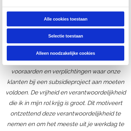
Willemijn Appel
Management assistent
Alle cookies toestaan
Selectie toestaan
“Als compliance officer ben ik
Alleen noodzakelijke cookies
verantwoordelijk voor de naleving van de
vooraarden en verplichtingen waar onze
klanten bij een subsidieproject aan moeten
voldoen. De vrijheid en verantwoordelijkheid
die ik in mijn rol krijg is groot. Dit motiveert
ontzettend deze verantwoordelijkheid te
nemen en om het meeste uit je werkdag te