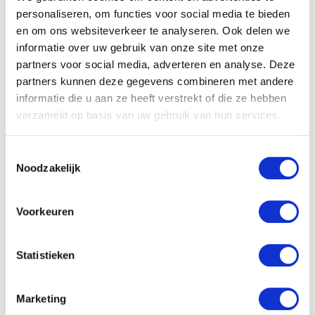
persoonlijk te ontwikkelen. Wat voor mij echt
personaliseren, om functies voor social media te bieden
en om ons websiteverkeer te analyseren. Ook delen we
een van de aller fijnste dingen is, is de fijne
informatie over uw gebruik van onze site met onze
cultuur met hardwerkende collega’s die naast
partners voor social media, adverteren en analyse. Deze
partners kunnen deze gegevens combineren met andere
werken altijd in zijn voor een kletspraatje, een
informatie die u aan ze heeft verstrekt of die ze hebben
wandeling in de pauze of het drinken van een
verzameld op basis van uw gebruik van hun services.
borreltje op vrijdagmiddag.”
Toestemmingsselectie
Noodzakelijk
Voorkeuren
Statistieken
Marketing