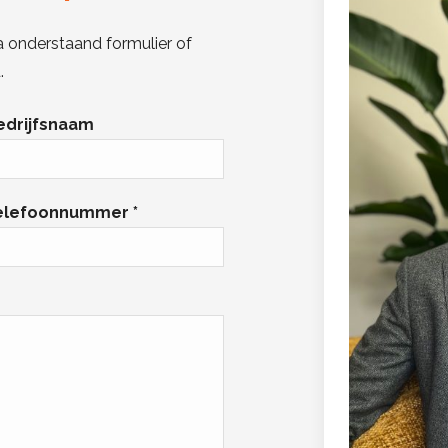
a onderstaand formulier of
.
edrijfsnaam
elefoonnummer *