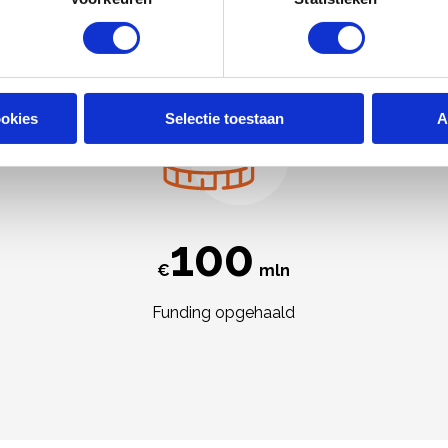
ookies
Selectie toestaan
A
117
€
mln
Funding opgehaald