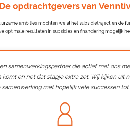
De opdrachtgevers van Vennti
urzame ambities mochten we al het subsidietraject en de fund
we optimale resultaten in subsidies en financiering mogelijk 
 een samenwerkingspartner die actief met ons m
 komt en net dat stapje extra zet. Wij kijken uit 
 samenwerking met hopelijk vele successen tot 