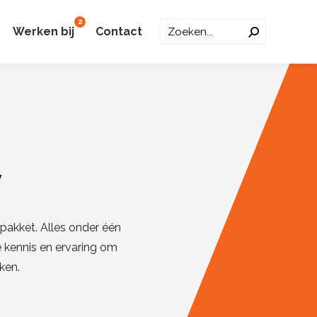
2
Zoeken:
Werken bij
Contact
v
lpakket. Alles onder één
e kennis en ervaring om
ken.