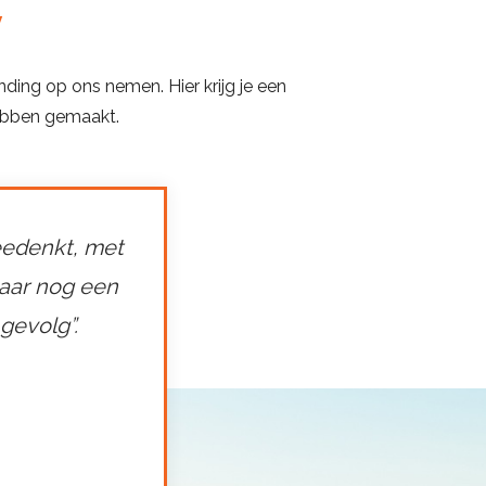
v
ing op ons nemen. Hier krijg je een
hebben gemaakt.
eedenkt, met
naar nog een
gevolg”.