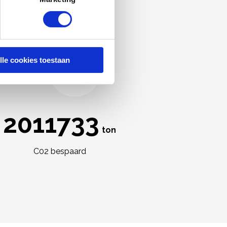
lle cookies toestaan
2502067
ton
C02 bespaard