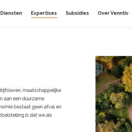
Diensten
Expertises
Subsidies
Over Venntiv
ijfsleven, maatschappelijke
den aan een duurzame
onomie bestaat geen afval en
elstelling is dat we als