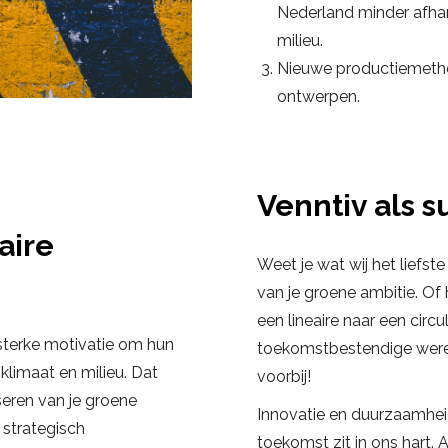
Nederland minder afhank
milieu.
Nieuwe productiemetho
ontwerpen.
Venntiv als s
aire
Weet je wat wij het liefs
van je groene ambitie. Of
een lineaire naar een circ
 sterke motivatie om hun
toekomstbestendige werel
 klimaat en milieu. Dat
voorbij!
seren van je groene
Innovatie en duurzaamheid
 strategisch
toekomst zit in ons hart. 