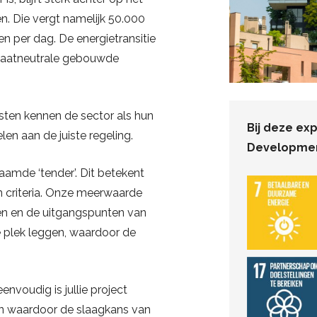
n. Die vergt namelijk 50.000
n per dag. De energietransitie
imaatneutrale gebouwde
isten kennen de sector als hun
Bij deze ex
en aan de juiste regeling.
Developmen
amde ‘tender’. Dit betekent
n criteria. Onze meerwaarde
nen en de uitgangspunten van
e plek leggen, waardoor de
nvoudig is jullie project
en waardoor de slaagkans van