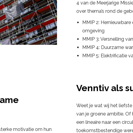
4 van de Meerjarige Miss
over thema’s rond de ge
MMIP 2: Hernieuwbare e
omgeving
MMIP 3: Versnelling v
MMIP 4: Duurzame war
MMIP 5: Elektrificatie
Venntiv als s
rzame
Weet je wat wij het liefs
van je groene ambitie. Of
een lineaire naar een circ
 sterke motivatie om hun
toekomstbestendige werel