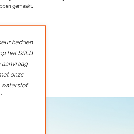
hebben gemaakt.
seur hadden
op het SSEB
e aanvraag
 met onze
 waterstof
"