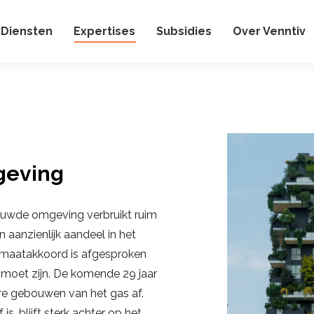
Diensten
Expertises
Subsidies
Over Venntiv
geving
ouwde omgeving verbruikt ruim
 aanzienlijk aandeel in het
klimaatakkoord is afgesproken
oet zijn. De komende 29 jaar
re gebouwen van het gas af.
, blijft sterk achter op het