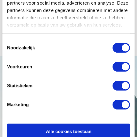
partners voor social media, adverteren en analyse. Deze
prettig om mee samen te werken bij
partners kunnen deze gegevens combineren met andere
informatie die u aan ze heeft verstrekt of die ze hebben
het aanvragen van subsidies, en zijn
verzameld op basis van uw gebruik van hun services.
goed op de hoogte van de
mogelijkheden en helpen bij het
Toestemmingsselectie
Noodzakelijk
opstellen van de aanvraag. Tot nu toe
hebben we samen met Venntiv een
Voorkeuren
100% succes score.”
Statistieken
Marketing
Arthur Donkers, Managing Director
Alle cookies toestaan