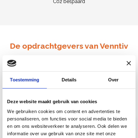
C02 bespaard
De opdrachtgevers van Venntiv
Voor tal van opdrachtgevers met duurzame ambities
mochten we al het subsidietraject en de funding op ons
Toestemming
Details
Over
nemen. Hier krijg je een idee voor wie we optimale
resultaten in subsidies en financiering mogelijk hebben
gemaakt.
Deze website maakt gebruik van cookies
We gebruiken cookies om content en advertenties te
personaliseren, om functies voor social media te bieden
en om ons websiteverkeer te analyseren. Ook delen we
informatie over uw gebruik van onze site met onze
“De mensen van Venntiv zijn bijzonder