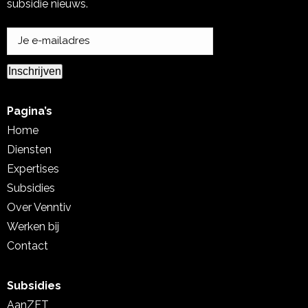
new
new
new
subsidie nieuws.
window
window
window
Inschrijven
Pagina’s
Home
Diensten
Expertises
Subsidies
Over Venntiv
Werken bij
Contact
Subsidies
AanZET