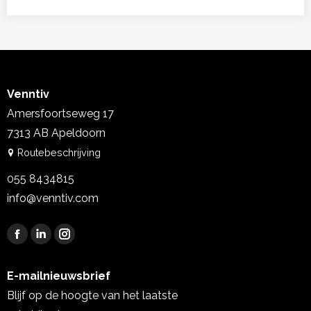
Venntiv
Amersfoortseweg 17
7313 AB Apeldoorn
Routebeschrijving
055 8434815
info@venntiv.com
Vind ons op:
Facebook
Linkedin
Instagram
page
page
page
E-mailnieuwsbrief
opens
opens
opens
Blijf op de hoogte van het laatste
in
in
in