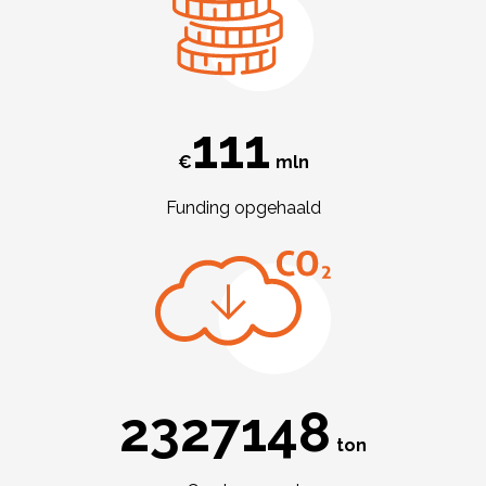
118
€
mln
Funding opgehaald
2523049
ton