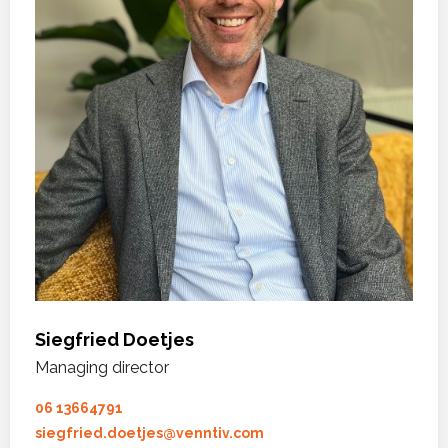
Siegfried Doetjes
Managing director
06 13664791
siegfried.doetjes@venntiv.com