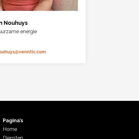
n Nouhuys
uurzame energie
ouhuys@venntiv.com
Pagina’s
Home
Diensten