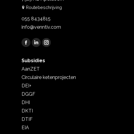
Routebeschrijving
055 8434815
info@venntiv.com
Vind ons op:
Facebook
Linkedin
Instagram
page
page
page
Subsidies
opens
opens
opens
AanZET
in
in
in
new
new
new
Circulaire ketenprojecten
window
window
window
DEI+
DGGF
DHI
DKTI
DTIF
EIA