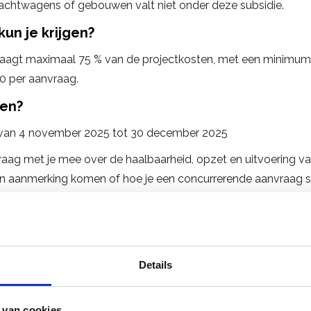
rachtwagens of gebouwen valt niet onder deze subsidie.
un je krijgen?
raagt maximaal 75 % van de projectkosten, met een minimum
 per aanvraag.
en?
 van 4 november 2025 tot 30 december 2025
raag met je mee over de haalbaarheid, opzet en uitvoering van
in aanmerking komen of hoe je een concurrerende aanvraag s
 48 15 of mail naar
info@venntiv.com
— wij helpen je graag ve
act op
Details
 van cookies