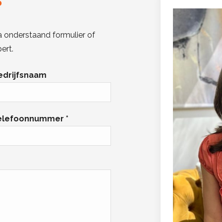
?
a onderstaand formulier of
ert.
edrijfsnaam
elefoonnummer *