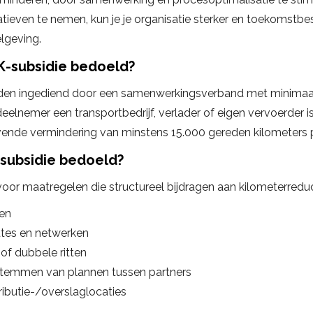
iatieven te nemen, kun je je organisatie sterker en toekomstb
elgeving.
LK-subsidie bedoeld?
en ingediend door een samenwerkingsverband met minimaa
elnemer een transportbedrijf, verlader of eigen vervoerder 
jvende vermindering van minstens 15.000 gereden kilometers pe
 subsidie bedoeld?
voor maatregelen die structureel bijdragen aan kilometerreduc
gen
utes en netwerken
f dubbele ritten
temmen van plannen tussen partners
ributie-/overslaglocaties