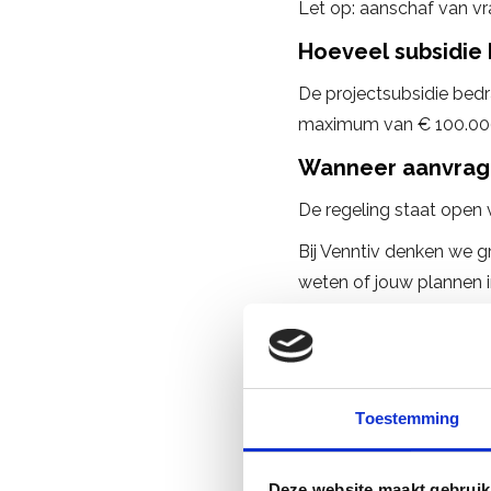
Let op: aanschaf van v
Hoeveel subsidie k
De projectsubsidie bed
maximum van € 100.000
Wanneer aanvrag
De regeling staat open
Bij Venntiv denken we g
weten of jouw plannen 
met ons op via 055 843
Vragen? Neem cont
Toestemming
Deze website maakt gebruik