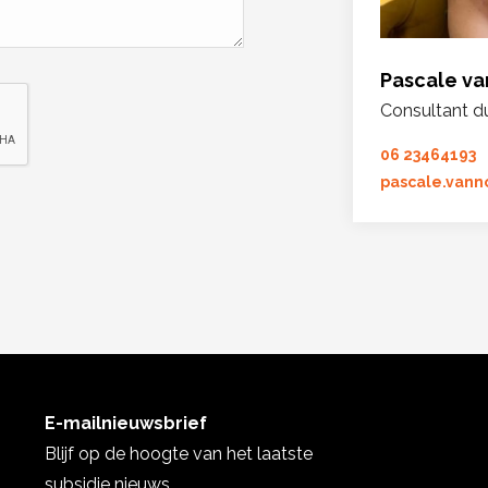
Pascale va
Consultant d
06 23464193
pascale.vann
E-mailnieuwsbrief
Blijf op de hoogte van het laatste
subsidie nieuws.